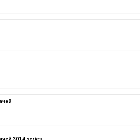
ачей
чей 3014 series