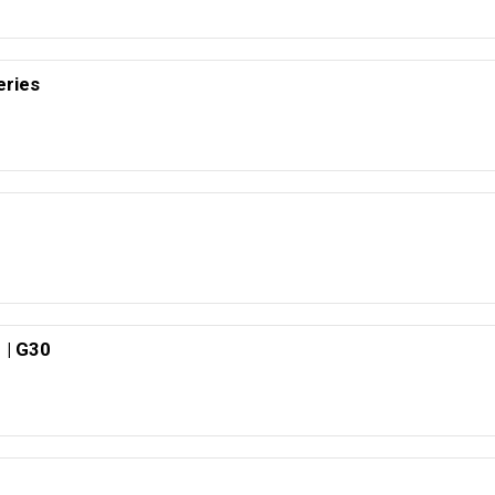
ries
 | G30