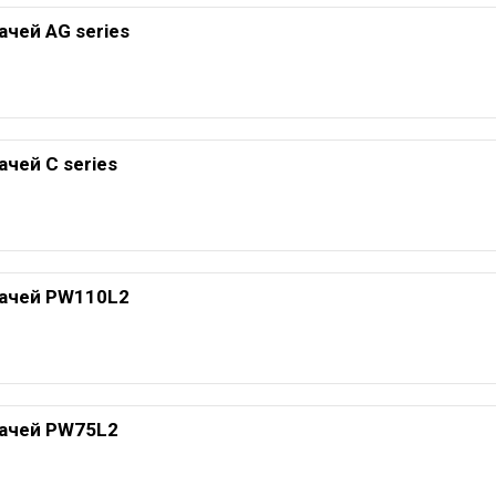
чей AG series
чей C series
дачей PW110L2
дачей PW75L2