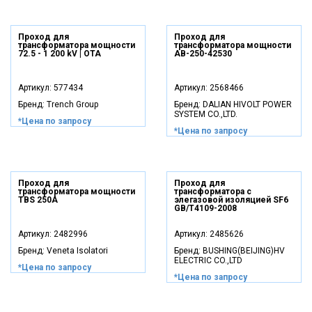
Проход для
Проход для
трансформатора мощности
трансформатора мощности
72.5 - 1 200 kV | OTA
AB-250-42530
Артикул:
577434
Артикул:
2568466
Бренд:
Trench Group
Бренд:
DALIAN HIVOLT POWER
SYSTEM CO.,LTD.
*Цена по запросу
*Цена по запросу
Проход для
Проход для
трансформатора мощности
трансформатора с
TBS 250A
элегазовой изоляцией SF6
GB/T4109-2008
Артикул:
2482996
Артикул:
2485626
Бренд:
Veneta Isolatori
Бренд:
BUSHING(BEIJING)HV
ELECTRIC CO.,LTD
*Цена по запросу
*Цена по запросу